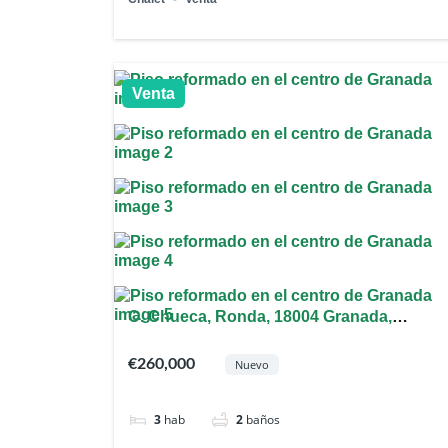
Venta
C. Chueca, Ronda, 18004 Granada,
España
€260,000
Nuevo
3
hab
2
baños