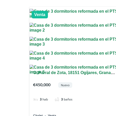
Venta
C. Parral de Zota, 18151 Ogíjares, Granada
España
€450,000
Nuevo
3
hab
3
baños
Chalet
Venta