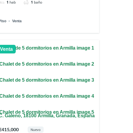
1
hab
1
baño
Piso
Venta
Venta
C. Galeno, 18100 Armilla, Granada, España
€415,000
Nuevo