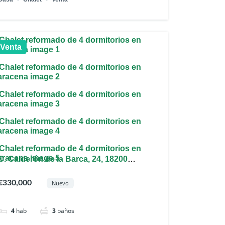
Venta
C. Calderón de la Barca, 24, 18200
Maracena, Granada, España
€330,000
Nuevo
4
hab
3
baños