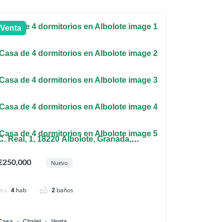
Venta
C. Real, 1, 18220 Albolote, Granada,
España
€250,000
Nuevo
4
hab
2
baños
Casa
Chalet
Venta