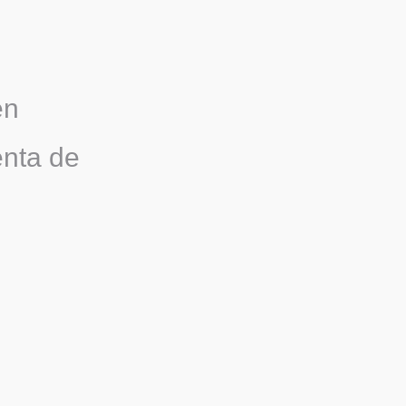
en
enta de