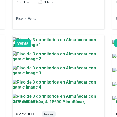
3
hab
1
baño
Piso
Venta
Venta
Pl. de la Rosa, 4, 18690 Almuñécar,
Granada, España
€279,000
Nuevo