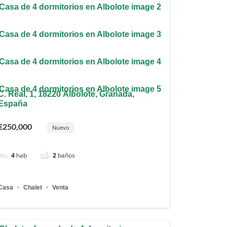
C. Real, 1, 18220 Albolote, Granada,
España
€250,000
Nuevo
4
hab
2
baños
Casa
Chalet
Venta