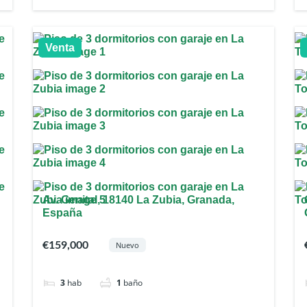
Venta
Av. Genital, 18140 La Zubia, Granada,
España
€159,000
Nuevo
3
hab
1
baño