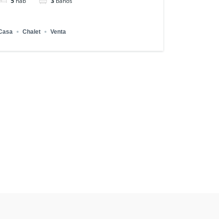
5
hab
3
baños
Casa
Chalet
Venta