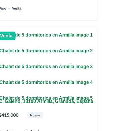
Piso
Venta
Venta
C. Galeno, 18100 Armilla, Granada, España
€415,000
Nuevo