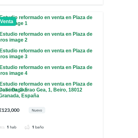
Venta
Calle Dr. Guirao Gea, 1, Beiro, 18012
Granada, España
€123,000
Nuevo
1
hab
1
baño