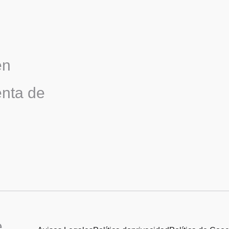
en
enta de
e