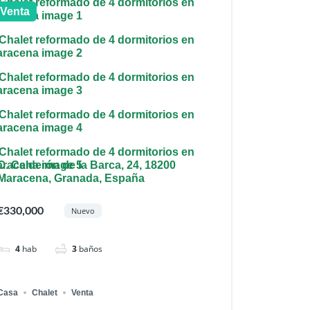
Venta
C. Calderón de la Barca, 24, 18200
Maracena, Granada, España
€330,000
Nuevo
4
hab
3
baños
Casa
Chalet
Venta