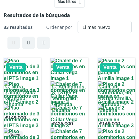
Más filtros
Resultados de la búsqueda
33 resultados
Ordenar por
Venta
Venta
Venta
C. Ñora,
C. Almendros,
Cam. de
Zaidín, 18007
8, 18195 El
Churriana, 65,
Granada,
Ventorrillo,
18100 Armilla,
España
Granada,
Granada,
España
España
€149,000
€425,000
€169,000
Nuevo