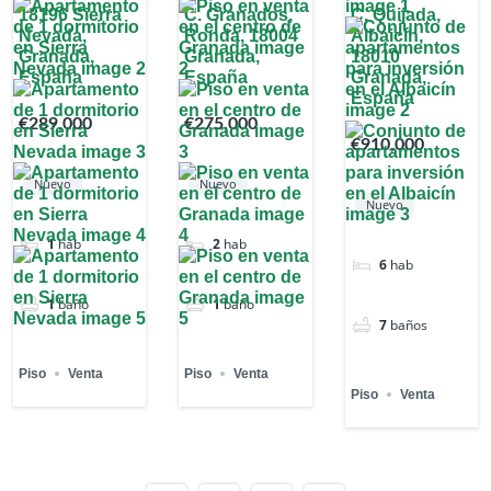
18196 Sierra
C. Granados,
C. Quijada,
Nevada,
Ronda, 18004
Albaicín,
Granada,
Granada,
18010
España
España
Granada,
España
€289,000
€275,000
€910,000
Nuevo
Nuevo
Nuevo
1
hab
2
hab
6
hab
1
baño
1
baño
7
baños
Piso
Venta
Piso
Venta
Piso
Venta