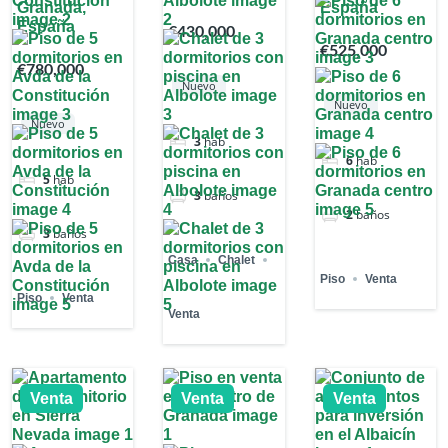
Granada,
España
España
€430,000
€525,000
€780,000
Nuevo
Nuevo
Nuevo
3
hab
6
hab
5
hab
3
baños
2
baños
3
baños
Casa
Chalet
Piso
Venta
Piso
Venta
Venta
Venta
Venta
Venta