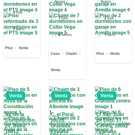
Nuevo
Nuevo
3
hab
7
hab
2
hab
1
baño
5
baños
1
baño
Piso
Venta
Casa
Chalet
Piso
Venta
Venta
Venta
Venta
Venta
Av. de la
C. el Peral,
C/ San Juan
Constitución,
18220,
de Dios, 17,
20, Beiro,
Granada,
Centro, 18002
18012
España
Granada,