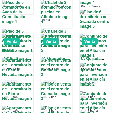
Piso
Venta
Casa
Chalet
Piso
Venta
Venta
Venta
Venta
Venta
18196 Sierra
C. Granados,
C. Quijada,
Nevada,
Ronda, 18004
Albaicín,
€289,000
€275,000
€910,000
Granada,
Granada,
18010
España
España
Granada,
España
Nuevo
Nuevo
Nuevo
1
hab
2
hab
6
hab
1
baño
1
baño
7
baños