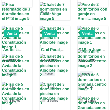
Venta
Venta
Venta
Venta
Av. de la
C. el Peral,
C/ San Juan
Constitución,
18220,
de Dios, 17,
€780,000
€430,000
€525,000
20, Beiro,
Granada,
Centro, 18002
18012
España
Granada,
Granada,
España
Nuevo
Nuevo
Nuevo
España
5
hab
3
hab
6
hab
3
baños
3
baños
2
baños