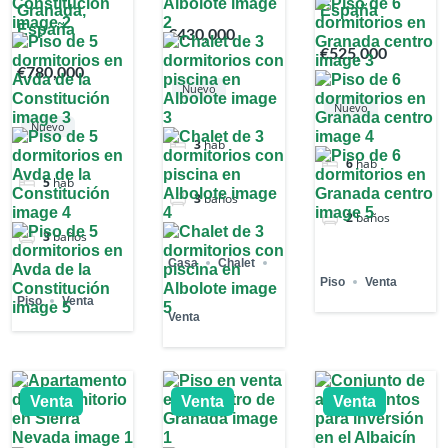
Granada,
España
España
€430,000
€525,000
€780,000
Nuevo
Nuevo
Nuevo
3
hab
6
hab
5
hab
3
baños
2
baños
3
baños
Casa
Chalet
Piso
Venta
Piso
Venta
Venta
Venta
Venta
Venta