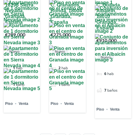
18196 Sierra
C. Granados,
C. Quijada,
Nevada,
Ronda, 18004
Albaicín,
Granada,
Granada,
18010
España
España
Granada,
España
€289,000
€275,000
€910,000
Nuevo
Nuevo
Nuevo
1
hab
2
hab
6
hab
1
baño
1
baño
7
baños
Piso
Venta
Piso
Venta
Piso
Venta