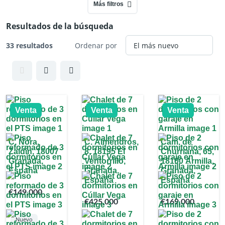
Más filtros
Resultados de la búsqueda
33 resultados
Ordenar por
Venta
Venta
Venta
C. Ñora,
C. Almendros,
Cam. de
Zaidín, 18007
8, 18195 El
Churriana, 65,
Granada,
Ventorrillo,
18100 Armilla,
España
Granada,
Granada,
España
España
€149,000
€425,000
€169,000
Nuevo