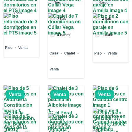
Nuevo
Nuevo
3
hab
7
hab
2
hab
1
baño
5
baños
1
baño
Piso
Venta
Casa
Chalet
Piso
Venta
Venta
Venta
Venta
Venta
Av. de la
C. el Peral,
C/ San Juan
Constitución,
18220,
de Dios, 17,
20, Beiro,
Granada,
Centro, 18002
18012
España
Granada,