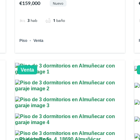
€159,000
Nuevo
3
hab
1
baño
Piso
Venta
Venta
Pl. de la Rosa, 4, 18690 Almuñécar,