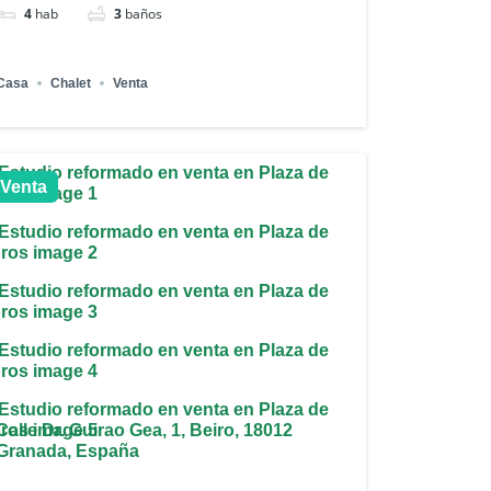
4
hab
3
baños
Casa
Chalet
Venta
Venta
Calle Dr. Guirao Gea, 1, Beiro, 18012
Granada, España