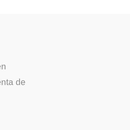
en
enta de