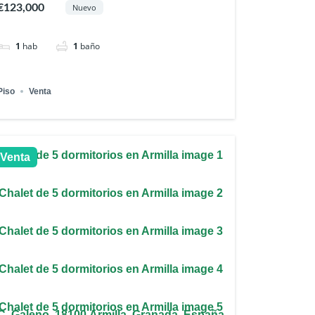
€123,000
Nuevo
1
hab
1
baño
Piso
Venta
Venta
C. Galeno, 18100 Armilla, Granada, España