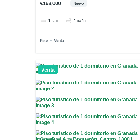
€168,000
Nuevo
1
hab
1
baño
Piso
Venta
Venta
C. Laurel Alta Boquerón, Centro, 18001