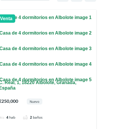
Venta
C. Real, 1, 18220 Albolote, Granada,
España
€250,000
Nuevo
4
hab
2
baños