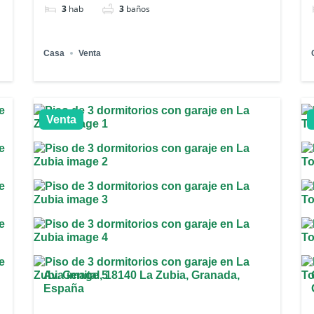
3
hab
3
baños
Casa
Venta
Venta
Av. Genital, 18140 La Zubia, Granada,
España