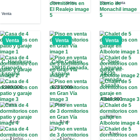
Piso
Venta
Piso
Venta
Venta
Venta
Venta
Venta
C. Honduras,
Calle Cedrán,
C. Siete
Granada,
18010 Granada,
Lagunas,
España
España
18220,
Granada,
España
€280,000
€285,000
€369,900
Nuevo
Nuevo
Nuevo
4
hab
3
hab
5
hab
3
baños
1
baño