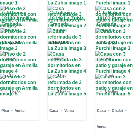
Tr.ª Orense,
C. Tulipán,
C. la Habana,
18100 Armilla,
18140 La Zubia,
18102 Purchil,
Granada,
Granada,
Granada,
España
España
España
€175,000
€189,000
€235,000
Nuevo
Nuevo
Nuevo
2
hab
3
hab
3
hab
1
baño
2
baños
3
baños
Piso
Venta
Casa
Venta
Casa
Chalet
Venta