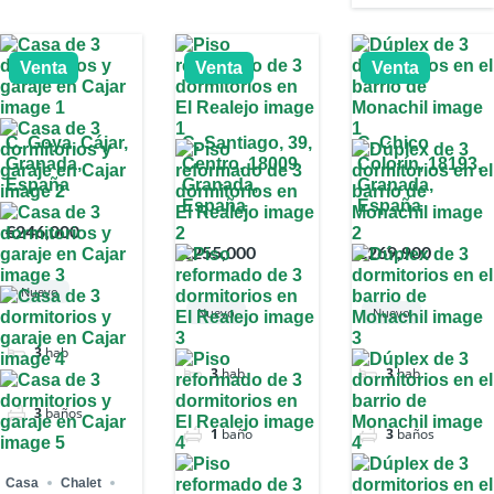
Venta
Venta
Venta
C. Goya, Cájar,
C. Santiago, 39,
C. Chico
Granada,
Centro, 18009
Colorín, 18193,
España
Granada,
Granada,
España
España
€246,000
€255,000
€269,900
Nuevo
Nuevo
Nuevo
3
hab
3
hab
3
hab
3
baños
1
baño
3
baños
Casa
Chalet