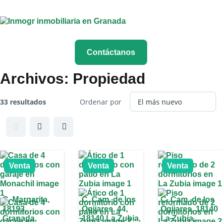
Contáctanos
Archivos:
Propiedad
33 resultados
Ordenar por
Venta
Venta
Venta
C. Margarita,
C. Cam. de los
C. Cam. de los
18193,
Ogijares, 44,
Ogijares, 18140
Granada,
18140 La Zubia,
La Zubia,