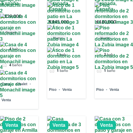
España
Granada,
Granada,
España
España
€339,000
€145,000
€160,000
Nuevo
Nuevo
Nuevo
4
hab
1
hab
2
hab
4
baños
1
baño
1
baño
Casa
Chalet
Piso
Venta
Piso
Venta
Venta
Venta
Venta
Venta