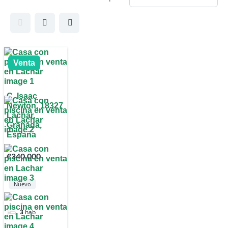
Venta
C. Isaac
Newton, 18327
Láchar,
Granada,
España
€340,000
Nuevo
3
hab