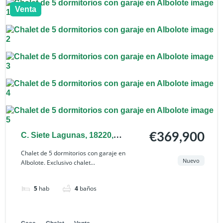
Venta
C. Siete Lagunas, 18220,
€369,900
Granada, España
Chalet de 5 dormitorios con garaje en
Nuevo
Albolote. Exclusivo chalet...
5
hab
4
baños