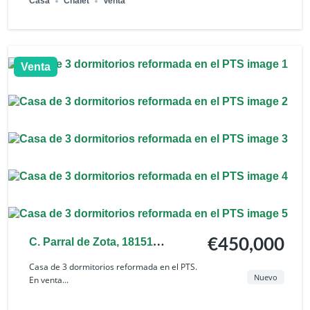
Casa
Chalet
Venta
Venta
C. Parral de Zota, 18151
€450,000
Ogíjares, Granada, España
Casa de 3 dormitorios reformada en el PTS.
Nuevo
En venta...