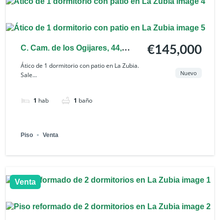
C. Cam. de los Ogijares, 44,
€145,000
18140 La Zubia, Granada,
Ático de 1 dormitorio con patio en La Zubia.
Nuevo
Sale...
España
1
hab
1
baño
Piso
Venta
Venta