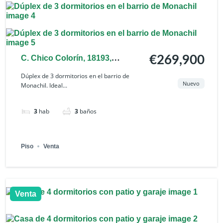
C. Chico Colorín, 18193,
€269,900
Granada, España
Dúplex de 3 dormitorios en el barrio de
Nuevo
Monachil. Ideal...
3
hab
3
baños
Piso
Venta
Venta