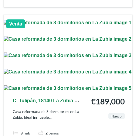
Venta
C. Tulipán, 18140 La Zubia,
€189,000
Granada, España
Casa reformada de 3 dormitorios en La
Nuevo
Zubia. Ideal inmueble...
3
hab
2
baños