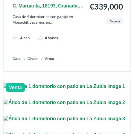
C. Margarita, 18193, Granada,
€339,000
España
Casa de 4 dormitorios con garaje en
Nuevo
Monachil. Sacamos en...
4
hab
4
baños
Casa
Chalet
Venta
Venta