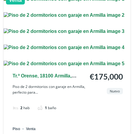
Venta
Tr.ª Orense, 18100 Armilla,
€175,000
Granada, España
Piso de 2 dormitorios con garaje en Armilla,
Nuevo
perfecto para...
2
hab
1
baño
Piso
Venta