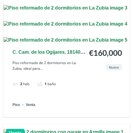
C. Cam. de los Ogijares, 18140
€160,000
La Zubia, Granada, España
Piso reformado de 2 dormitorios en La
Nuevo
Zubia, ideal para...
2
hab
1
baño
Piso
Venta