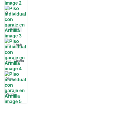
0
Nuevo
1
hab
1
baño
Piso
Venta