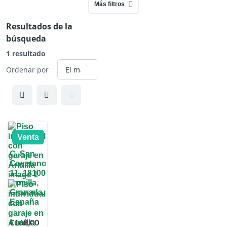
Más filtros
Resultados de la
búsqueda
1 resultado
Ordenar por
Venta
C. San
Cayetano,
11, 18100
Armilla,
Granada,
España
€168,00