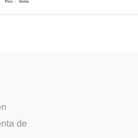
Piso
Venta
en
enta de