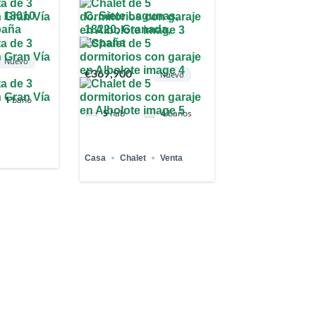
, 18010
C. Siete Lagunas,
paña
18220, Granada,
España
Nuevo
€369,900
Nuevo
1
baño
5
hab
4
baños
Casa
Chalet
Venta
3
ropiedades