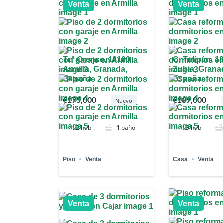
Venta
Venta
Tr.ª Orense, 18100
C. Tulipán, 1
Armilla, Granada,
Zubia, Grana
España
España
€175,000
€189,000
Nuevo
2
hab
1
baño
3
hab
Piso
Venta
Casa
Venta
Venta
Venta