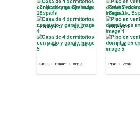
C. Honduras, Granada,
Calle Cedrán
España
Granada, Es
€280,000
€285,000
Nuevo
4
hab
3
baños
3
hab
Casa
Chalet
Venta
Piso
Venta
1
2
1 - 12 de 33 p