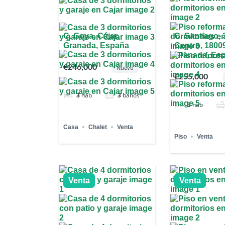
C. Goya, Cájar,
C. Santiago, 
Granada, España
Centro, 1800
Granada, Es
€246,000
Nuevo
€255,000
3
hab
3
baños
3
hab
Casa
Chalet
Venta
Piso
Venta
Venta
Venta