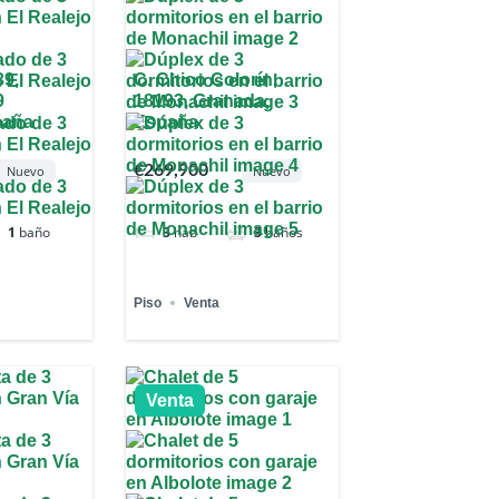
39,
C. Chico Colorín,
9
18193, Granada,
paña
España
€269,900
Nuevo
Nuevo
1
baño
3
hab
3
baños
Piso
Venta
Venta