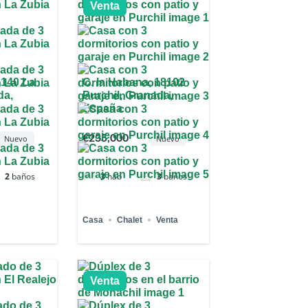
Venta
8140 La
C. la Habana, 18102
da,
Purchil, Granada,
España
€235,000
Nuevo
Nuevo
2
baños
3
hab
3
baños
Casa
Chalet
Venta
Venta