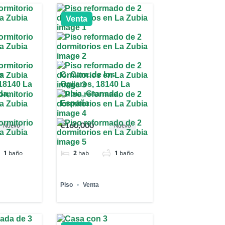
Venta
os
C. Cam. de los
 18140 La
Ogijares, 18140 La
da,
Zubia, Granada,
España
€160,000
Nuevo
Nuevo
1
baño
2
hab
1
baño
Piso
Venta