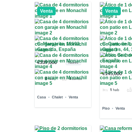
Venta
Venta
C. Margarita, 18193,
C. Cam. de l
Granada, España
Ogijares, 44,
Zubia, Grana
España
€339,000
Nuevo
€145,000
4
hab
4
baños
1
hab
Casa
Chalet
Venta
Piso
Venta