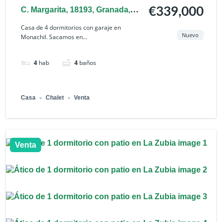
C. Margarita, 18193, Granada,
€339,000
España
Casa de 4 dormitorios con garaje en
Nuevo
Monachil. Sacamos en...
4
hab
4
baños
Casa
Chalet
Venta
Venta