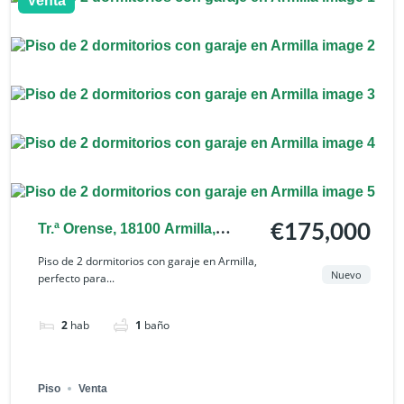
Venta
Tr.ª Orense, 18100 Armilla,
€175,000
Granada, España
Piso de 2 dormitorios con garaje en Armilla,
Nuevo
perfecto para...
2
hab
1
baño
Piso
Venta