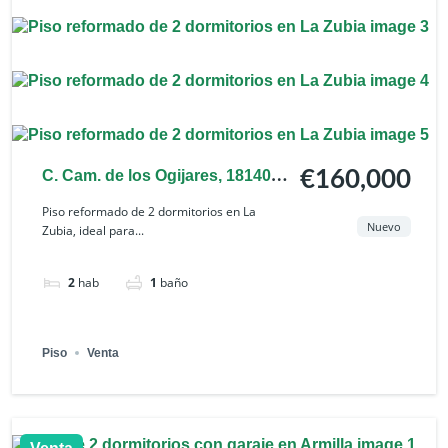
C. Cam. de los Ogijares, 18140
€160,000
La Zubia, Granada, España
Piso reformado de 2 dormitorios en La
Nuevo
Zubia, ideal para...
2
hab
1
baño
Piso
Venta