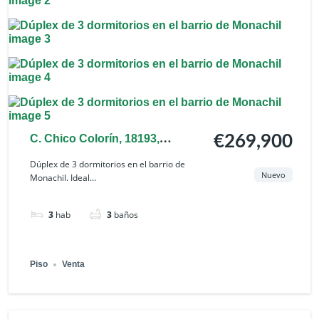
C. Chico Colorín, 18193,
€269,900
Granada, España
Dúplex de 3 dormitorios en el barrio de
Nuevo
Monachil. Ideal...
3
hab
3
baños
Piso
Venta