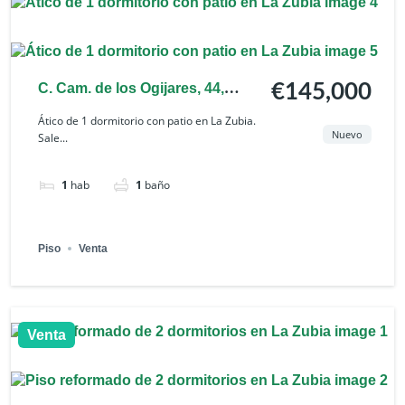
C. Cam. de los Ogijares, 44,
€145,000
18140 La Zubia, Granada,
Ático de 1 dormitorio con patio en La Zubia.
Nuevo
Sale...
España
1
hab
1
baño
Piso
Venta
Venta