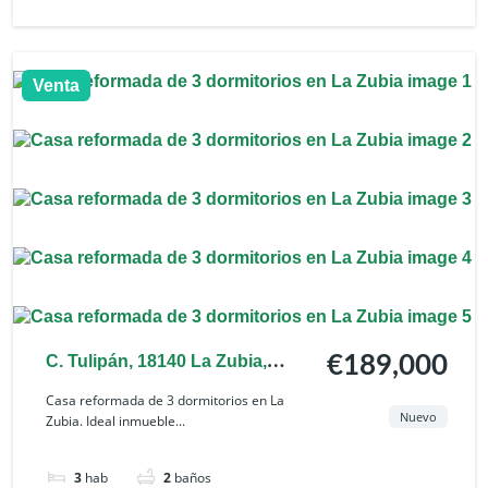
Venta
C. Tulipán, 18140 La Zubia,
€189,000
Granada, España
Casa reformada de 3 dormitorios en La
Nuevo
Zubia. Ideal inmueble...
3
hab
2
baños