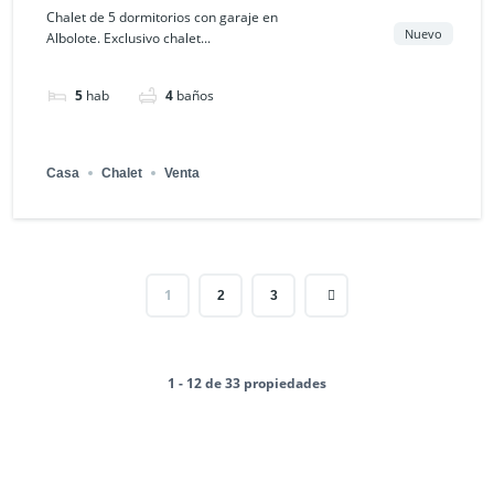
Granada, España
Chalet de 5 dormitorios con garaje en
Nuevo
Albolote. Exclusivo chalet...
5
hab
4
baños
Casa
Chalet
Venta
1
2
3
1 - 12 de 33 propiedades