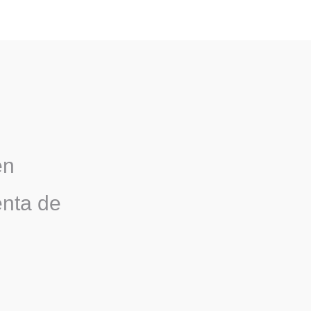
en
enta de