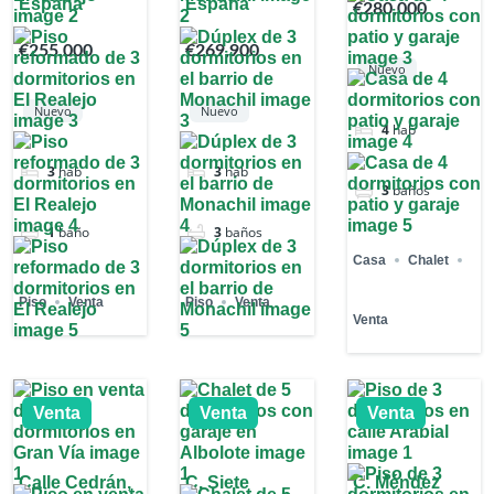
España
España
€280,000
€255,000
€269,900
Nuevo
Nuevo
Nuevo
4
hab
3
hab
3
hab
3
baños
1
baño
3
baños
Casa
Chalet
Piso
Venta
Piso
Venta
Venta
Venta
Venta
Venta
Calle Cedrán,
C. Siete
C. Méndez