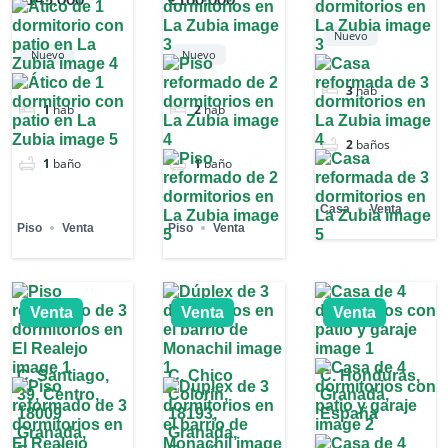
€145,000
€160,000
Nuevo
Nuevo
Nuevo
3
hab
1
hab
2
hab
2
baños
1
baño
1
baño
Casa
Venta
Piso
Venta
Piso
Venta
Venta
Venta
Venta
C. Santiago,
C. Chico
C. Honduras,
39, Centro,
Colorín,
Granada,
18009
18193,
España
Granada,
Granada,