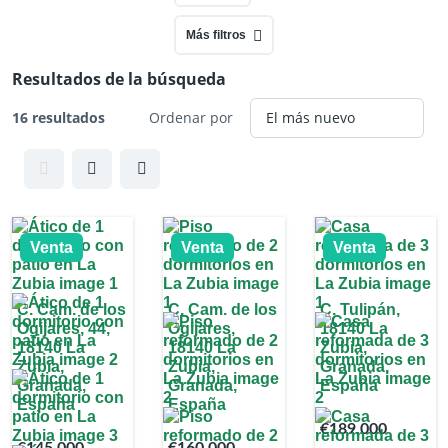
Más filtros
Resultados de la búsqueda
16 resultados
Ordenar por
Venta
Venta
Venta
C. Cam. de los
C. Cam. de los
C. Tulipán,
Ogijares, 44,
Ogijares,
18140 La
18140 La
18140 La
Zubia,
Zubia,
Zubia,
Granada,
Granada,
Granada,
España
España
España
€189,000