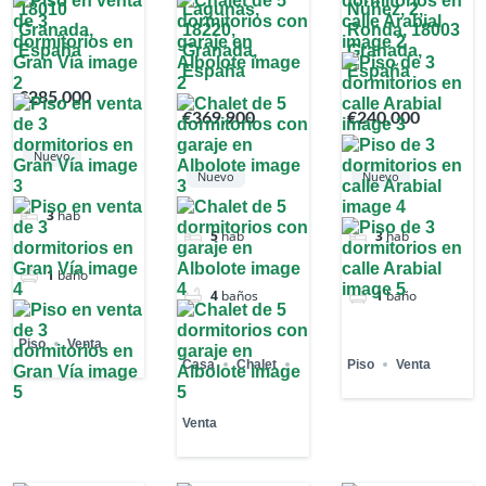
18010
Lagunas,
Núñez, 2,
Granada,
18220,
Ronda, 18003
España
Granada,
Granada,
España
España
€285,000
€369,900
€240,000
Nuevo
Nuevo
Nuevo
3
hab
5
hab
3
hab
1
baño
4
baños
1
baño
Piso
Venta
Casa
Chalet
Piso
Venta
Venta