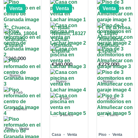
Venta
Venta
Venta
C. Chueca,
C. Isaac
Pl. de la Rosa,
Ronda, 18004
Newton, 18327
4, 18690
Granada,
Láchar,
Almuñécar,
España
Granada,
Granada,
España
España
€260,000
€340,000
€279,000
Nuevo
Nuevo
Nuevo
3
hab
3
hab
3
hab
2
baños
3
baños
1
baño
Piso
Venta
Casa
Venta
Piso
Venta