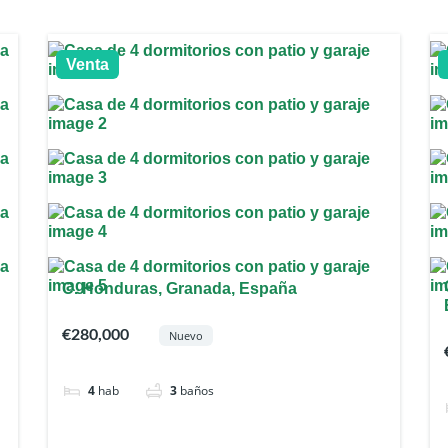
Venta
C. Honduras, Granada, España
€280,000
Nuevo
4
hab
3
baños