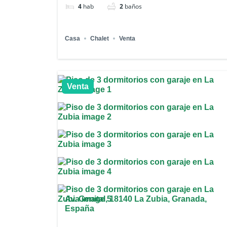
4
hab
2
baños
Casa
Chalet
Venta
Venta
Av. Genital, 18140 La Zubia, Granada,
España