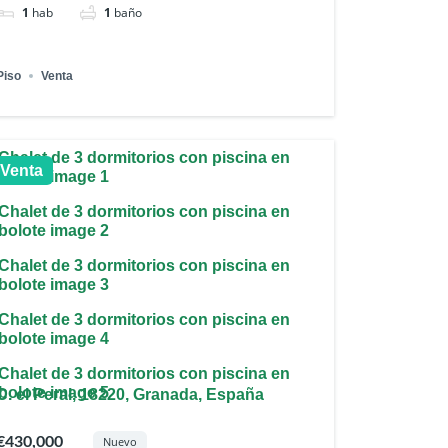
1
hab
1
baño
Piso
Venta
Venta
C. el Peral, 18220, Granada, España
€430,000
Nuevo