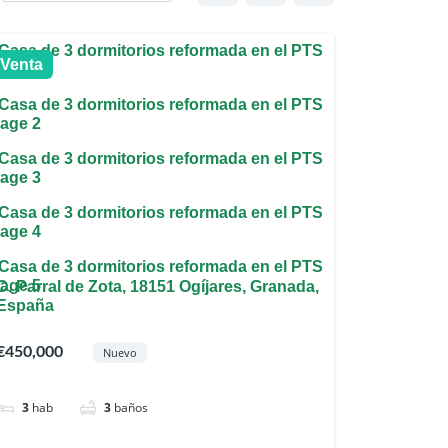
Venta
C. Parral de Zota, 18151 Ogíjares, Granada,
España
€450,000
Nuevo
3
hab
3
baños