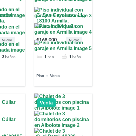
onda,
C. San Cayetano, 11,
da,
18100 Armilla,
Granada, España
€168,000
Nuevo
Nuevo
2
baños
1
hab
1
baño
Piso
Venta
Venta