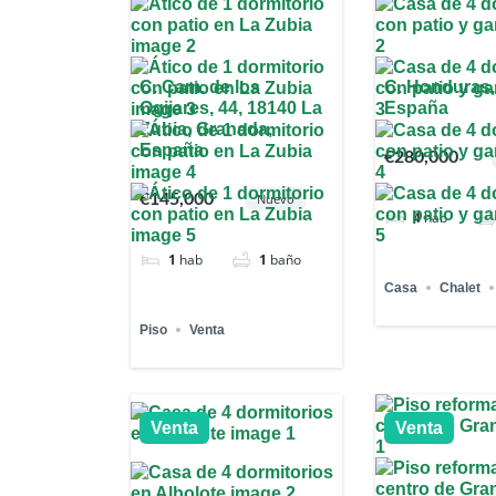
C. Cam. de los
C. Honduras,
Ogijares, 44, 18140 La
España
Zubia, Granada,
España
€280,000
€145,000
Nuevo
4
hab
1
hab
1
baño
Casa
Chalet
Piso
Venta
Venta
Venta