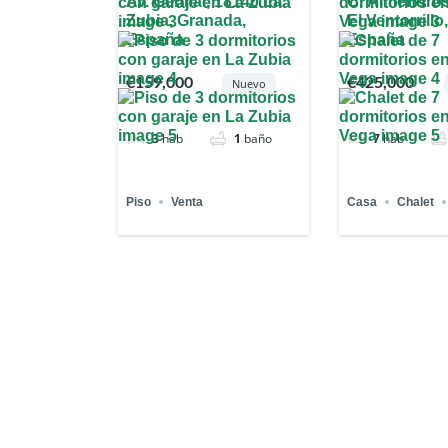
Av. Genital, 18140 La
C. Almendros
Zubia, Granada,
El Ventorrill
España
España
€159,000
€425,000
Nuevo
3
hab
1
baño
7
hab
Piso
Venta
Casa
Chalet