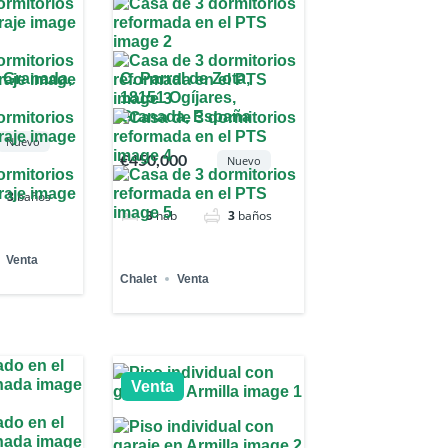
 Granada,
C. Parral de Zota,
18151 Ogíjares,
Granada, España
Nuevo
€450,000
Nuevo
3
baños
3
hab
3
baños
Venta
Chalet
Venta
Venta