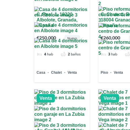
C. Real, 1, 18220
C. Chueca, R
Albolote, Granada,
18004 Grana
España
España
€250,000
€260,000
Nuevo
4
hab
2
baños
3
hab
Casa
Chalet
Venta
Piso
Venta
Venta
Venta