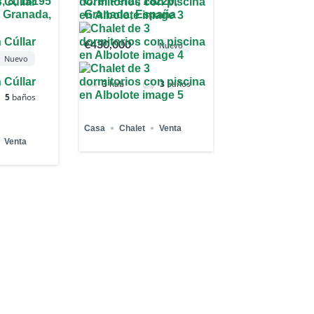
, 8, 18195
C. el Peral, 18220,
o, Granada,
Granada, España
€430,000
Nuevo
Nuevo
3
hab
3
baños
5
baños
Casa
Chalet
Venta
Venta