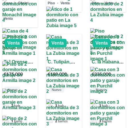
Casa
Chalet
Piso
Venta
Piso
Venta
Venta
Venta
Venta
Venta
Tr.ª Orense,
C. Tulipán,
C. la Habana,
18100 Armilla,
18140 La
18102 Purchil,
€175,000
€189,000
€235,000
Granada,
Zubia,
Granada,
España
Granada,
España
España
Nuevo
Nuevo
Nuevo
2
hab
3
hab
3
hab
1
baño
2
baños
3
baños