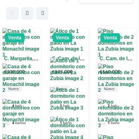
Venta
Venta
Venta
C. Margarita,
C. Cam. de los
C. Cam. de los
18193,
Ogijares, 44,
Ogijares,
€339,000
€145,000
€160,000
Granada,
18140 La
18140 La
España
Zubia,
Zubia,
Granada,
Granada,
Nuevo
Nuevo
Nuevo
España
España
4
hab
1
hab
2
hab
4
baños
1
baño
1
baño