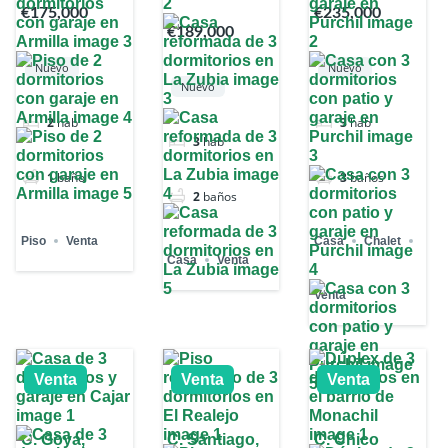
€175,000
€235,000
€189,000
Nuevo
Nuevo
Nuevo
2
hab
3
hab
3
hab
1
baño
3
baños
2
baños
Piso
Venta
Casa
Chalet
Casa
Venta
Venta
Venta
Venta
Venta
C. Goya,
C. Santiago,
C. Chico