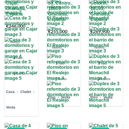
Cájar,
39, Centro,
Colorín,
Granada,
18009
18193,
España
Granada,
Granada,
España
España
€246,000
€255,000
€269,900
Nuevo
Nuevo
Nuevo
3
hab
3
hab
3
hab
3
baños
1
baño
3
baños
Casa
Chalet
Piso
Venta
Piso
Venta
Venta