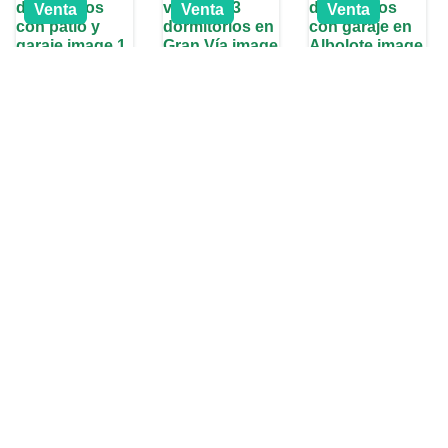
Venta
Venta
Venta
C. Honduras,
Calle Cedrán,
C. Siete
Granada,
18010
Lagunas,
España
Granada,
18220,
España
Granada,
España
€280,000
€285,000
€369,900
Nuevo
Nuevo
Nuevo
4
hab
3
hab
5
hab
3
baños
1
baño
4
baños
Casa
Chalet
Piso
Venta
Casa
Chalet
Venta