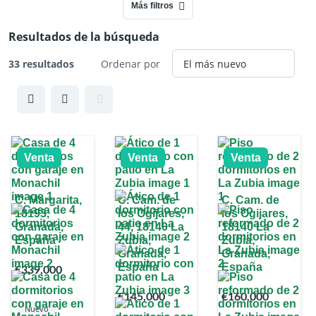
Más filtros
Resultados de la búsqueda
33 resultados
Ordenar por
Venta
Venta
Venta
C. Margarita,
C. Cam. de
C. Cam. de
18193,
los Ogijares,
los Ogijares,
Granada,
44, 18140 La
18140 La
España
Zubia,
Zubia,
Granada,
Granada,
España
España
€339,000
€145,000
€160,000
Nuevo