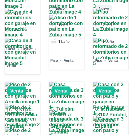
Nuevo
Nuevo
4
hab
1
hab
2
hab
4
baños
1
baño
1
baño
Casa
Chalet
Piso
Venta
Piso
Venta
Venta
Venta
Venta
Venta
Tr.ª Orense,
C. Tulipán,
C. la Habana,
18100 Armilla,
18140 La
18102 Purchil,
Granada,
Zubia,
Granada,
España
Granada,
España
España