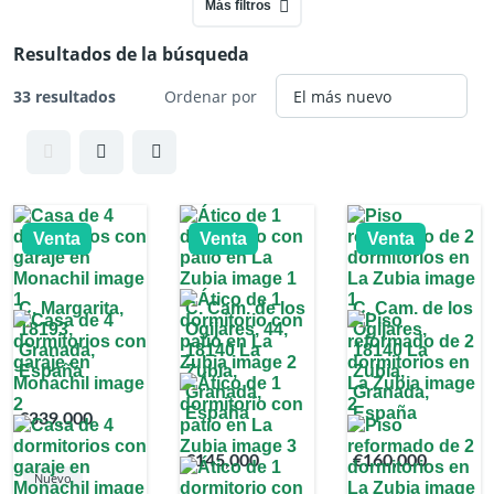
Más filtros
Resultados de la búsqueda
33 resultados
Ordenar por
Venta
Venta
Venta
C. Margarita,
C. Cam. de los
C. Cam. de los
18193,
Ogijares, 44,
Ogijares,
Granada,
18140 La
18140 La
España
Zubia,
Zubia,
Granada,
Granada,
España
España
€339,000
€145,000
€160,000
Nuevo