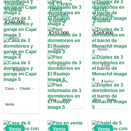
Granada,
39, Centro,
Colorín,
España
18009
18193,
Granada,
Granada,
España
España
€246,000
€255,000
€269,900
Nuevo
Nuevo
Nuevo
3
hab
3
hab
3
hab
3
baños
1
baño
3
baños
Casa
Chalet
Piso
Venta
Piso
Venta
Venta
Venta
Venta
Venta