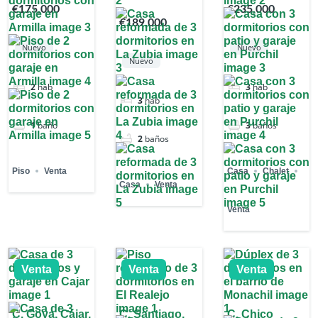
€175,000
€235,000
€189,000
Nuevo
Nuevo
Nuevo
2
hab
3
hab
3
hab
1
baño
3
baños
2
baños
Piso
Venta
Casa
Chalet
Casa
Venta
Venta
Venta
Venta
Venta
C. Goya, Cájar,
C. Santiago,
C. Chico