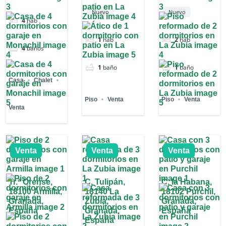
Nuevo
Nuevo
4
hab
1
hab
2
hab
4
baños
1
baño
1
baño
Casa
Chalet
Piso
Venta
Piso
Venta
Venta
Venta
Venta
Venta
Tr.ª Orense,
C. Tulipán,
C. la Habana,
18100 Armilla,
18140 La
18102 Purchil,
Granada,
Zubia,
Granada,
España
Granada,
España
España