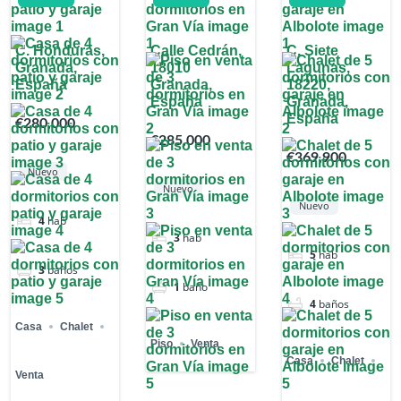
C. Honduras,
Calle Cedrán,
C. Siete
Granada,
18010
Lagunas,
España
Granada,
18220,
España
Granada,
España
€280,000
€285,000
€369,900
Nuevo
Nuevo
Nuevo
4
hab
3
hab
5
hab
3
baños
1
baño
4
baños
Casa
Chalet
Piso
Venta
Casa
Chalet
Venta