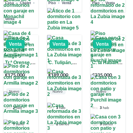
Casa
Chalet
Piso
Venta
Piso
Venta
Venta
Venta
Venta
Venta
Tr.ª Orense,
C. Tulipán,
C. la Habana,
18100 Armilla,
18140 La
18102 Purchil,
€175,000
€189,000
€235,000
Granada,
Zubia,
Granada,
España
Granada,
España
España
Nuevo
Nuevo
Nuevo
2
hab
3
hab
3
hab
1
baño
2
baños
3
baños