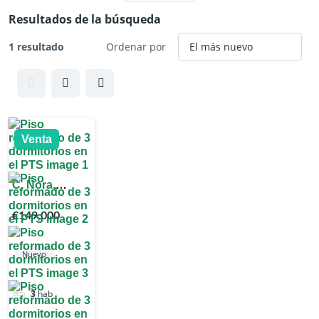
Resultados de la búsqueda
1 resultado
Ordenar por
Venta
C. Ñora,
Zaidín, 18007
€149,000
Granada,
España
Nuevo
3
hab