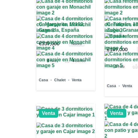
C. Margarita, 18193,
C. Tulipán, 1
Granada, España
Zubia, Grana
España
€339,000
Nuevo
€189,000
4
hab
4
baños
3
hab
Casa
Chalet
Venta
Casa
Venta
Venta
Venta