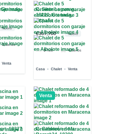
 Granada,
C. Siete Lagunas,
18220, Granada,
España
Nuevo
€369,900
Nuevo
3
baños
5
hab
4
baños
Venta
Casa
Chalet
Venta
Venta
ton, 18327
C. Calderón de la