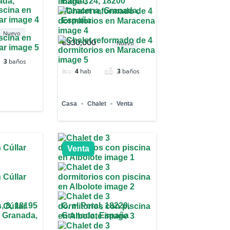
ada,
Barca, 24, 18200
Maracena, Granada,
España
Nuevo
€330,000
Nuevo
3
baños
4
hab
3
baños
Casa
Chalet
Venta
Venta
, 8, 18195
C. el Peral, 18220,
o, Granada,
Granada, España