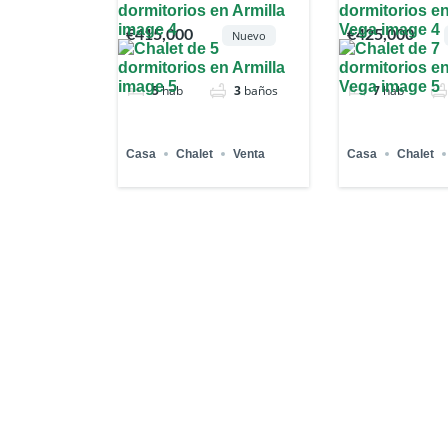
€415,000
€425,000
Nuevo
5
hab
3
baños
7
hab
Casa
Chalet
Venta
Casa
Chalet