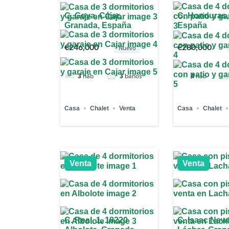
C. Goya, Cájar,
C. Honduras,
Granada, España
España
€246,000
€280,000
Nuevo
3
hab
3
baños
4
hab
Casa
Chalet
Venta
Casa
Chalet
Venta
Venta
C. Real, 1, 18220
C. Isaac New