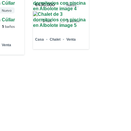
€430,000
Nuevo
Nuevo
3
hab
3
baños
5
baños
Casa
Chalet
Venta
Venta