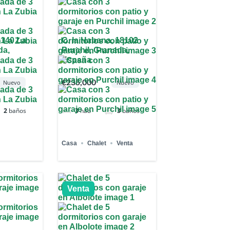
8140 La
C. la Habana, 18102
da,
Purchil, Granada,
España
€235,000
Nuevo
Nuevo
2
baños
3
hab
3
baños
Casa
Chalet
Venta
Venta