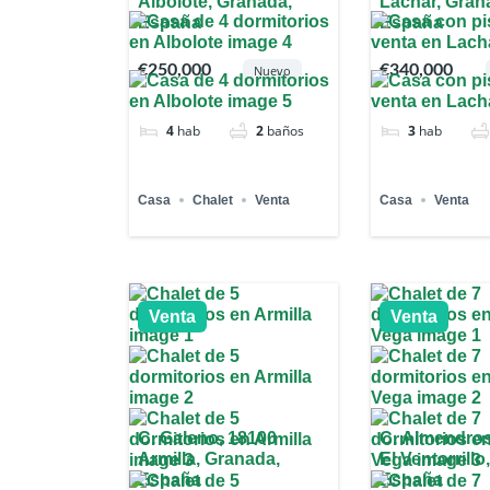
Albolote, Granada,
Láchar, Gran
España
España
€250,000
€340,000
Nuevo
4
hab
2
baños
3
hab
Casa
Chalet
Venta
Casa
Venta
Venta
Venta
C. Galeno, 18100
C. Almendros
Armilla, Granada,
El Ventorrill
España
España