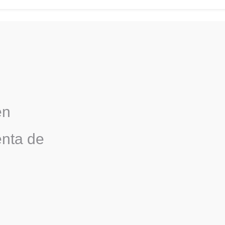
en
enta de