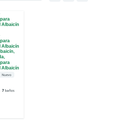
lbaicín,
da,
Nuevo
7
baños