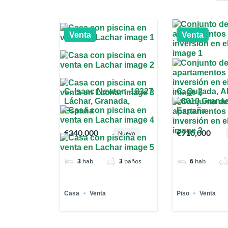
Venta
Venta
C. Isaac Newton, 18327
C. Quijada, A
Láchar, Granada,
18010 Grana
España
España
€340,000
€910,000
Nuevo
3
hab
3
baños
6
hab
Casa
Venta
Piso
Venta