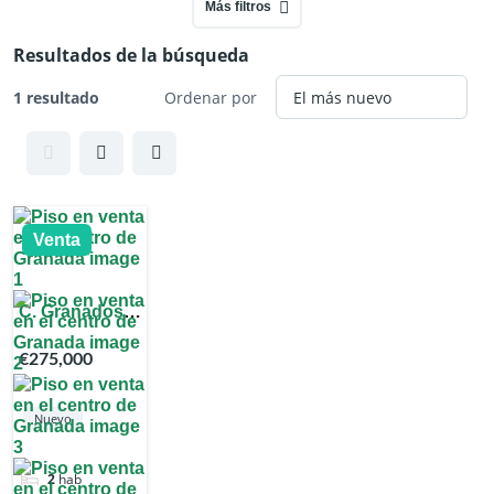
Más filtros
Resultados de la búsqueda
1 resultado
Ordenar por
Venta
C. Granados,
Ronda, 18004
€275,000
Granada,
España
Nuevo
2
hab