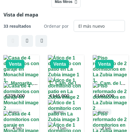
Más filtros
Vista del mapa
33 resultados
Ordenar por
Venta
Venta
Venta
C. Margarita,
C. Cam. de los
C. Cam. de los
18193,
Ogijares, 44,
Ogijares,
€339,000
€145,000
€160,000
Granada,
18140 La
18140 La
España
Zubia,
Zubia,
Granada,
Granada,
Nuevo
Nuevo
Nuevo
España
España
4
hab
1
hab
2
hab