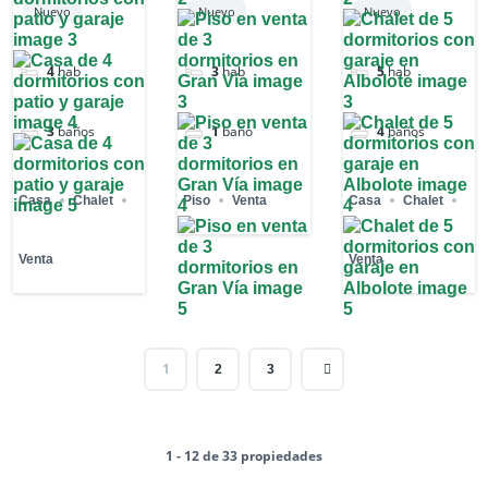
España
Nuevo
Nuevo
Nuevo
4
hab
3
hab
5
hab
3
baños
1
baño
4
baños
Casa
Chalet
Piso
Venta
Casa
Chalet
Venta
Venta
1
2
3
1 - 12 de 33 propiedades