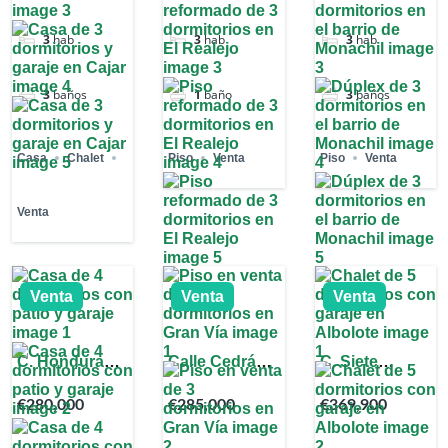
3
hab
3
hab
3
hab
3
baños
1
baño
3
baños
Casa
Chalet
Piso
Venta
Piso
Venta
Venta
Venta
Venta
Venta
C. Honduras,
Calle Cedrán,
C. Siete
Granada,
18010
Lagunas,
€280,000
€285,000
€369,900
España
Granada,
18220,
España
Granada,